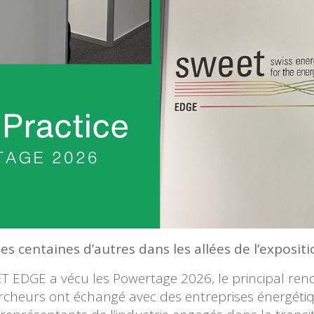
s centaines d’autres dans les allées de l’expositi
EET EDGE a vécu les Powertage 2026, le principal re
 chercheurs ont échangé avec des entreprises énergé