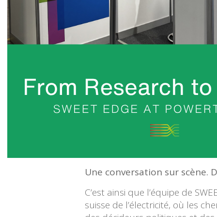
Une conversation sur scène. De
C’est ainsi que l’équipe de SW
suisse de l’électricité, où les