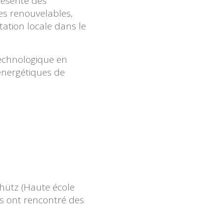
résenté des
es renouvelables,
tation locale dans le
technologique en
 énergétiques de
chütz (Haute école
s ont rencontré des